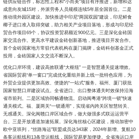
链供应链合作，标志性工程和“小而美”项目有序推进，新增和达
成意向友城15对，外派劳务人员规模连续5年居全国首位。二是
推动境外园区建设。加快推进中印尼“两国双园”建设，印尼鲜食
椰子进口准入取得突破，助力相关产业项目落地，形成与印尼经
贸合作项目69个，协议投资贸易额近900亿元。三是深化金砖国
家交流合作。更高水平建设金砖创新基地，推进项目开发合作。
首个金砖国家地方常驻代表机构在厦门揭牌，金砖科创基金正式
投用，金砖国家人文交流不断深入。
优化口岸环境，建设高效联通“大枢纽” 一是智慧通关提速增效。
省国际贸易“单一窗口”完成优化重组并新上线一批特色应用，为
外贸企业提供更加高效、便捷的“一站式”服务。福州、厦门获批
国家智慧口岸建设试点。全省进口、出口整体通关时效保持沿海
省市前列。二是区域协同畅通物流。启动闽粤港“跨境一锁”快速
通关模式。福、厦两关“一锁通用”，实现省内跨关区智慧转关、
无感通关。深化闽赣口岸区域合作，做大做强多式联运运营平
台。三是开放通道加速拓展。深化海丝核心区建设，推动加密中
欧中亚班列，“丝路海运”联盟成员达343家，2024年新增、复航10
条客运航线和13条货运航线，国际贸易更加便捷。全省海运口岸