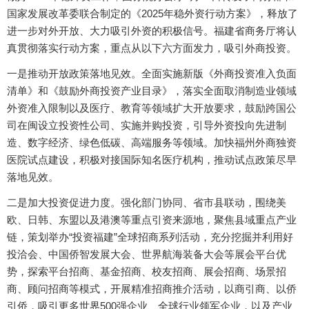
国家发展改革委联合制定的《2025年稳外资行动方案》，释放了
进一步对外开放、大力吸引外资的积极信号。福建省商务厅将认
真贯彻落实行动方案，重点从以下六方面发力，吸引外商投资。
一是推动开放政策落地见效。全面实施新版《外商投资准入负面
清单》和《鼓励外商投资产业目录》，落实全面取消制造业领域
外资准入限制以及医疗、教育等领域扩大开放要求，鼓励跨国公
司在闽设立投资性公司、实施并购投资，引导外资投向先进制
造、数字经济、绿色低碳、高端服务等领域。加快福州外商独资
医院试点建设，积极对接国际知名医疗机构，推动试点政策尽早
落地见效。
二是加大投资促进力度。强化部门协同、省市县联动，围绕美
欧、日韩、东盟以及港澳等重点引资来源地，聚焦县域重点产业
链，策划举办“投资福建”全球招商系列活动，充分挖掘并利用好
投洽会、中国侨智发展大会、世界航海装备大会等展会平台优
势，探索平台招商、基金招商、校友招商、展会招商、场景招
商、顾问招商等模式，开展精准招商推介活动，以商引商、以侨
引侨，吸引更多世界500强企业、全球行业领军企业，以及产业