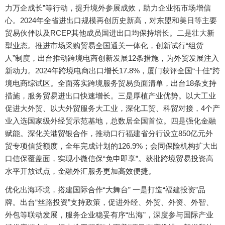
力万企成长”等行动，提升境外参展成效，助力企业拓市场增信
心。2024年全省进出口规模再创历史新高，对东盟和美日等主要
贸易伙伴以及RCEP其他成员国进出口均保持增长。二是壮大新
型业态。推进市场采购贸易全国通关一体化，创新试行“组货
人”制度，出台推动跨境电商创新发展12条措施，为外贸发展注入
新动力。2024年跨境电商出口增长17.8%，厦门获评全国“十佳”跨
境电商综试区。全面落实跨境服务贸易负面清单，出台18条支持
措施，服务贸易进出口快速增长。三是厚植产业优势。以大工业
促进大外贸、以大外贸服务大工业，深化工贸、科贸对接，4个产
业入选国家级外经贸示范基地，总数居全国首位。四是强化金融
赋能。深化关港贸银合作，推动口行福建省分行设立850亿元外
贸专项信贷额度，全年完成计划的126.9%；会同保险机构扩大出
口信保覆盖面，实现小微信保“免申即享”。获批跨境贸易投资高
水平开放试点，金融外汇服务更加高效便捷。
优化出海环境，搭建国际合作“大舞台” 一是打造“福建投资”品
牌。出台“丝路投资”支持政策，促进外经、外贸、外资、外智、
外包等联动发展，服务企业稳妥有序“出海”，深度参与国际产业