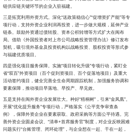
链供应链关键环节的企业入驻福建。
三是拓宽利用外资方式。深化“送政策稳信心”“促增资扩产能”等专
项行动，支持外资企业利润再投资，进一步做大规模，延伸产业
链条。鼓励外资通过债转股、资本公积转增等方式扩大在闽布
局。借助《外国投资者对上市公司战略投资管理办法》修订发布
契机，吸引境外基金及投资机构以战略投资、股权投资等形式参
与福建优质项目。
四是强化项目服务保障。实施“项目转化升级”专项行动，紧盯全
省“双百”外资项目（百个促到资项目、百个促落地项目）及重大
活动签约项目，健全完善全生命周期跟踪机制，加强服务协调和
要素保障，推动项目早落地、早投产、早见效。
五是支持在闽外资企业发展壮大。种好“梧桐树”，引来“金凤凰”。
开展“优化提升服务”专项行动，严格落实《公平竞争审查条
例》，保障外资企业在要素获取、政府采购等方面公平待遇。完
善外资企业圆桌会议、“清单+首席服务官”制度，对企业反映困难
问题实行“台账管理、闭环处理”，与企业想在一起、干在一起，