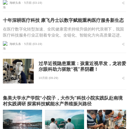
京）医疗科技有限公司自2020年10月成立以来，坚守技术赋能医疗，
海峡头条 ⋅
5月前 (03-19)
服务守护健康的初...
十年深耕医疗科技 康飞丹士以数字赋能重构医疗服务新生态
在医疗数字化转型加速、全民健康需求持续升级的时代浪潮下，我国
医疗科技服务行业正朝着专业化、全链化、智能化方向高质量迈进。
自2016年5月成立以来，北京康飞丹士科技发展有限公司深耕医疗科
海峡头条 ⋅
5月前 (03-19)
技服务近十载，以...
过早近视隐患重重：孩童近视早发，龙岩爱
尔眼科助力驱散“视”界阴霾！
10月前 (09-29)
集美大学水产学院“小院子，大作为”科技小院实践队赴南境
村实践调研 探索科技赋能水产养殖振兴路径