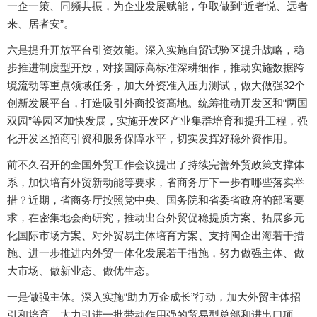
一企一策、同频共振，为企业发展赋能，争取做到“近者悦、远者
来、居者安”。
六是提升开放平台引资效能。深入实施自贸试验区提升战略，稳
步推进制度型开放，对接国际高标准深耕细作，推动实施数据跨
境流动等重点领域任务，加大外资准入压力测试，做大做强32个
创新发展平台，打造吸引外商投资高地。统筹推动开发区和“两国
双园”等园区加快发展，实施开发区产业集群培育和提升工程，强
化开发区招商引资和服务保障水平，切实发挥好稳外资作用。
前不久召开的全国外贸工作会议提出了持续完善外贸政策支撑体
系，加快培育外贸新动能等要求，省商务厅下一步有哪些落实举
措？近期，省商务厅按照党中央、国务院和省委省政府的部署要
求，在密集地会商研究，推动出台外贸促稳提质方案、拓展多元
化国际市场方案、对外贸易主体培育方案、支持闽企出海若干措
施、进一步推进内外贸一体化发展若干措施，努力做强主体、做
大市场、做新业态、做优生态。
一是做强主体。深入实施“助力万企成长”行动，加大外贸主体招
引和培育，大力引进一批带动作用强的贸易型总部和进出口项