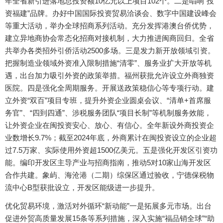
年全省新引进落地总投资额10亿元以上项目102个。二是唱响“投
资福建”品牌。办好中国国际投资贸易洽谈会、数字中国建设峰会
等重大活动，举办全球招商系列活动。充分发挥港澳台侨优势，
建立异地商协会常态化招商对接机制，大力推进闽商回归。全省
共举办各类招外引侨活动2500多场。三是发力新开放领域引资。
把握制造业领域外资准入限制措施“清零”、服务业扩大开放等机
遇，出台加力吸引外资的政策举措。福州获批允许设立外商独资
医院。四是强化全周期服务。开展送政策稳信心等专项行动。建
立外资“双百”项目专班，提升外资企业圆桌会议、“清单+首席服
务官”、“四到四通”、涉税服务团队“项目长制”等机制服务效能，
让外资企业在闽投资安心、放心、有信心。全年新设外商投资企
业数增长9.7%；截至2024年底，外商累计在闽投资设立的企业超
过7.5万家、实际使用外资超1500亿美元。五是强化开发区引资功
能。编印开发区主导产业与招商指南，推动5对10家山海开发区
合作共建。象屿、海沧港（二期）综保区通过验收，宁德保税物
流中心B型获批设立，开发区能级进一步提升。
优化贸易环境，激活对外循环“新动能”一是拓展多元市场。出台
促进外贸高质量发展15条等系列措施，深入实施“福品销全球”“助