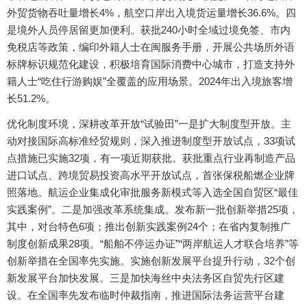
外贸货物吞吐量增长4%，航空口岸出入境货运量增长36.6%。四
是境外人员停居留更加便利。获批240小时全域过境免签、市内
免税店等政策，编印外籍人士在闽服务手册，开展公共场所外语
标牌标识规范化建设，积极培育国际消费中心城市，打造支持外
籍人士“吃住行游购娱”全覆盖的应用场景。2024年出入境旅客增
长51.2%。
优化制度环境，深耕改革开放“试验田”一是扩大制度型开放。主
动对接国际高标准经贸规则，深入推进制度型开放试点，33项试
点措施已实施32项，有一项近期获批。获批重点行业再制造产品
进口试点、跨境贸易投资高水平开放试点，首张保税船燃企业牌
照落地。航运企业集成化审批服务新模式等入选全国自贸区“最佳
实践案例”。二是加强改革系统集成。发布新一批创新举措25项，
其中，对台特色6项；推出创新实践案例24个；在省内复制推广
制度创新成果28项。“船舶不停运办证”“两岸航运人才联合培养”等
创新举措在全国率先实施。实施创新发展平台提升行动，32个创
新发展平台加快发展。三是加快海丝中央法务区自贸先行区建
设。在全国率先发布临时仲裁指南，推进国际法务运营平台建