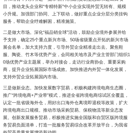
目，推动龙头企业和“专精特新”中小企业实现外贸无转有、规模
小升规。加强部门协同、上下联动，做好重点企业分层分类挂钩
服务，帮助企业纾难解困，精准施策。
二是做大市场。深化“福品销全球”活动，鼓励企业境外参展并给
予支持，确定25个重点新兴市场、50场省级重点开拓的新兴市场
展会名单，加大支持力度，引导外贸企业精准走出去。聚焦鞋
服、陶瓷、竹木等优势产业，会同相关地市及产业主管部门组织1
0场优势产业主题展，举办对接会，走访行业商协会、重要采购
商，提升企业拓展国际市场成效。加快推进内外贸一体化发展，
支持外贸企业拓展国内市场。
三是做新业态。加快发展数字贸易，积极构建跨境电商生态圈，
推广“跨境电商+产业带”模式，推进全省跨境电商综试区全覆盖，
认定一批省级海外仓，用好出口海外仓离境即退税等政策，扩大
跨境电商出口规模。推动市场采购贸易、保税物流等新业态发
展。创新发展服务贸易，积极推进实施全国版和自贸区版跨境服
务贸易负面清单，打造一批服务贸易综合改革开放平台，为我省
外贸高质量发展增添新动能。