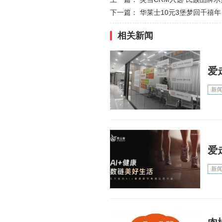
下一篇：
华莱士10元3堡梦回千禧
相关新闻
爱
新
爱
新