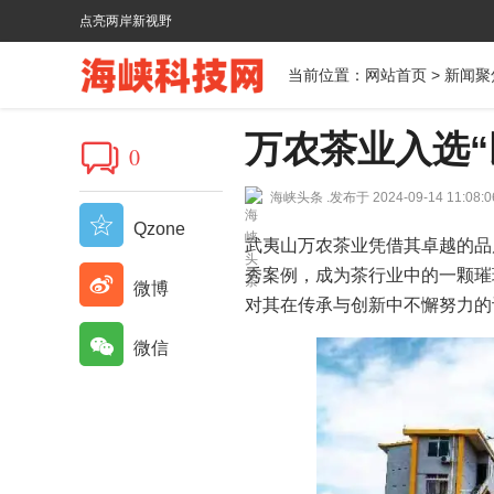
点亮两岸新视野
当前位置：
网站首页
>
新闻聚
万农茶业入选
0
海峡头条 .
发布于 2024-09-14 11:08:0
Qzone
武夷山万农茶业凭借其卓越的品
秀案例，成为茶行业中的一颗璀
微博
微信