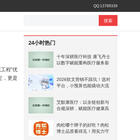
QQ:13789339
搜索
24小时热门
十年深耕医疗科技 康飞丹士
以数字赋能重构医疗服务新
生态
工程”优
定，更是
2026软文营销不踩坑！选对
平台，小预算也能撬动大流
量
艾默康医疗：以全链创新与
合规深耕，赋能医疗健康高
质量发展
肉松哪个牌子的好吃？肉松
博士品质看得见！用实力守
护安心美味