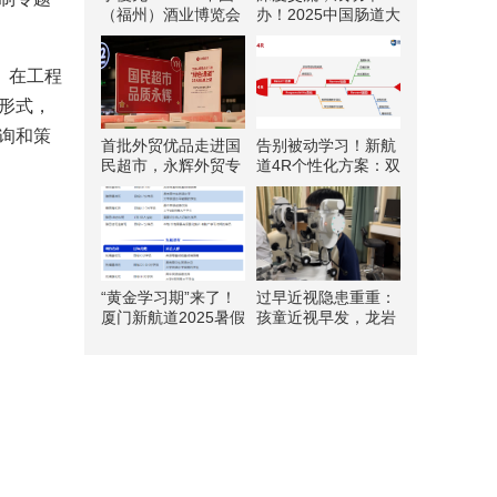
（福州）酒业博览会
办！2025中国肠道大
观展全攻略，闽江边
会亮点一览
上的酒业狂欢即将开
场！
。在工程
形式，
询和策
首批外贸优品走进国
告别被动学习！新航
民超市，永辉外贸专
道4R个性化方案：双
区登陆3家福州门店
向互动教学，让孩子
做自己的学习规划师
“黄金学习期”来了！
过早近视隐患重重：
厦门新航道2025暑假
孩童近视早发，龙岩
班火热报名中！
爱尔眼科助力驱
散“视”界阴霾！