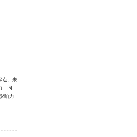
起点。未
力。同
影响力