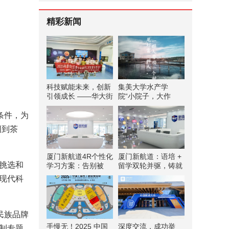
精彩新闻
科技赋能未来，创新
集美大学水产学
引领成长 ——华大街
院“小院子，大作
道屏东社区青少年科
为”科技小院实践队
普夏令营
赴南境村实践调研 探
条件，为
索科技赋能水产养殖
园到茶
振兴路径
厦门新航道4R个性化
厦门新航道：语培 +
挑选和
学习方案：告别被
留学双轮并驱，铸就
动，拥抱主动，双向
国际教育高品质
现代科
深度互动教学！
民族品牌
手慢无！2025 中国
深度交流，成功举
制专题