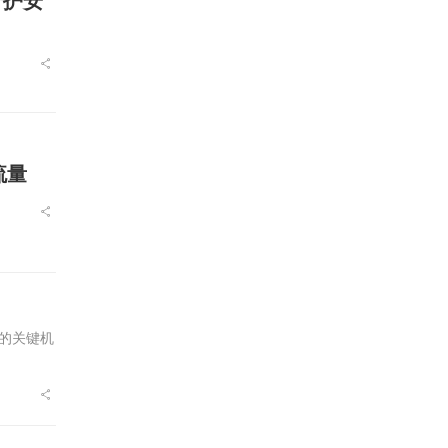
守护安
流量
的关键机