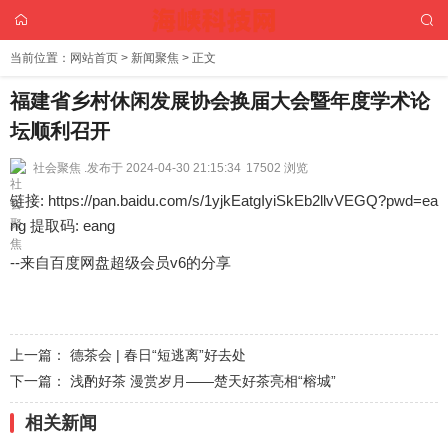
当前位置：
网站首页
>
新闻聚焦
> 正文
福建省乡村休闲发展协会换届大会暨年度学术论
坛顺利召开
社会聚焦 .
发布于 2024-04-30 21:15:34
17502 浏览
链接: https://pan.baidu.com/s/1yjkEatgIyiSkEb2llvVEGQ?pwd=ea
ng 提取码: eang
--来自百度网盘超级会员v6的分享
上一篇：
德茶会 | 春日“短逃离”好去处
下一篇：
浅酌好茶 漫赏岁月——楚天好茶亮相“榕城”
相关新闻