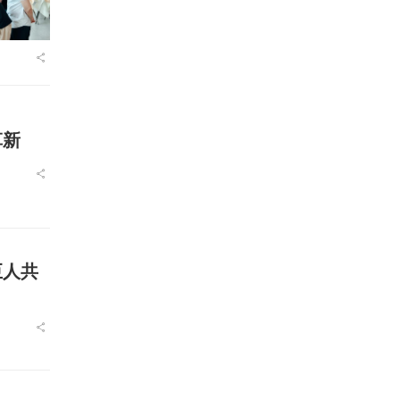
革新
巨人共