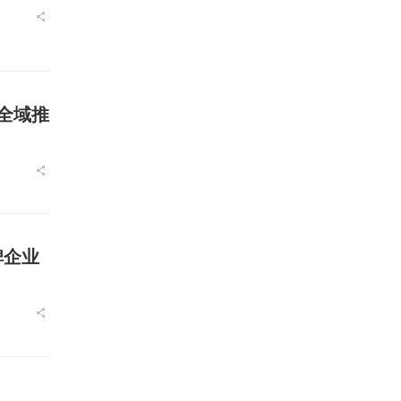
I全域推
碑企业