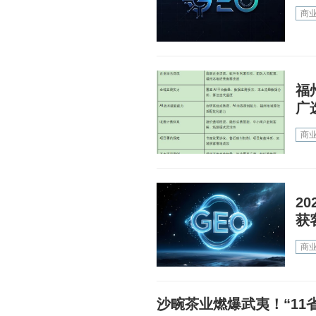
商
福
广
商
2
获
商
沙畹茶业燃爆武夷！“11