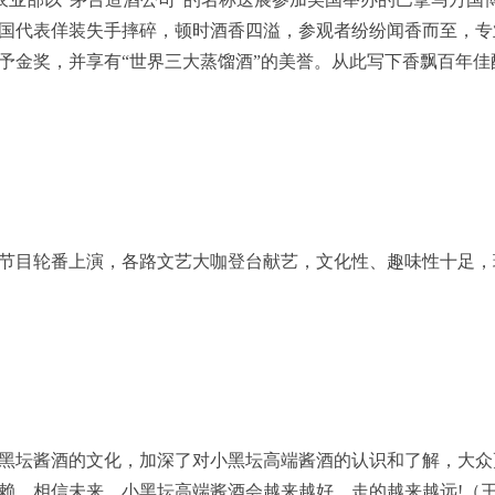
国代表佯装失手摔碎，顿时酒香四溢，参观者纷纷闻香而至，专
予金奖，并享有“世界三大蒸馏酒”的美誉。从此写下香飘百年佳
节目轮番上演，各路文艺大咖登台献艺，文化性、趣味性十足，
黑坛酱酒的文化，加深了对小黑坛高端酱酒的认识和了解，大众
赖，相信未来，小黑坛高端酱酒会越来越好，走的越来越远!（