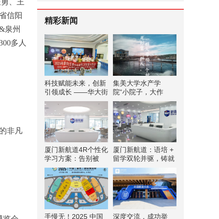
振勇、王
南省信阳
精彩新闻
&泉州
00多人
科技赋能未来，创新
集美大学水产学
引领成长 ——华大街
院“小院子，大作
道屏东社区青少年科
为”科技小院实践队
普夏令营
赴南境村实践调研 探
索科技赋能水产养殖
振兴路径
的非凡
厦门新航道4R个性化
厦门新航道：语培 +
学习方案：告别被
留学双轮并驱，铸就
动，拥抱主动，双向
国际教育高品质
深度互动教学！
手慢无！2025 中国
深度交流，成功举
博览会，