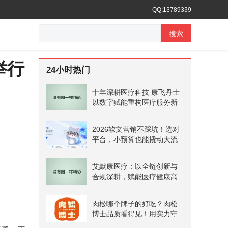
QQ:13789339
搜索
举行
24小时热门
十年深耕医疗科技 康飞丹士
以数字赋能重构医疗服务新
生态
2026软文营销不踩坑！选对
平台，小预算也能撬动大流
量
艾默康医疗：以全链创新与
合规深耕，赋能医疗健康高
质量发展
肉松哪个牌子的好吃？肉松
博士品质看得见！用实力守
护安心美味