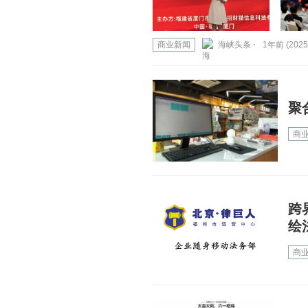
商业新闻
海峡头条 ⋅
1年前 (2025
聚
商
跨
绘
商