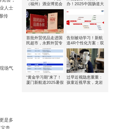
（福州）酒业博览会
办！2025中国肠道大
业人士
观展全攻略，闽江边
会亮点一览
上的酒业狂欢即将开
酿传
场！
首批外贸优品走进国
告别被动学习！新航
民超市，永辉外贸专
道4R个性化方案：双
区登陆3家福州门店
向互动教学，让孩子
做自己的学习规划师
现场气
“黄金学习期”来了！
过早近视隐患重重：
厦门新航道2025暑假
孩童近视早发，龙岩
班火热报名中！
爱尔眼科助力驱
散“视”界阴霾！
更是多
王宝贵