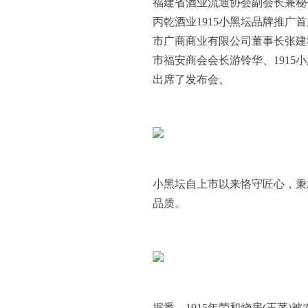
福建省酒业流通协会副会长兼秘
丙乾酒业1915小黑坛品牌推
市广商商业有限公司董事长张建
市福安商会会长游铃华、1915
出席了发布会。
小黑坛自上市以来恪守匠心，秉
品质。
据悉，1915年荣和烧房(王茅