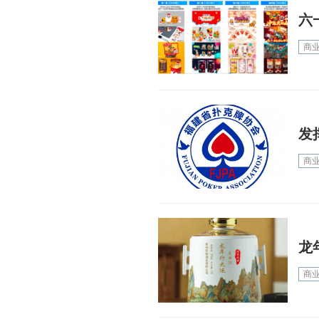
六
商
发
商
龙
商