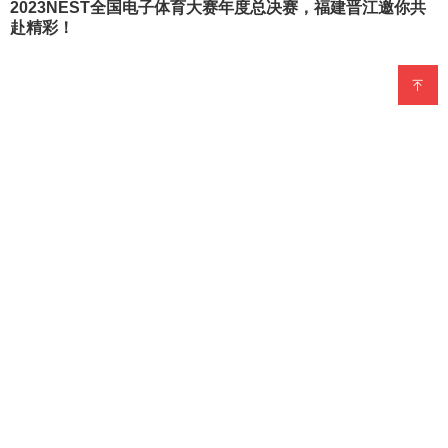
2023NEST全国电子体育大赛年度总决赛，福建晋江邀你共
赴精彩！
海峡头条 ⋅
3年前 (2023-11-29)
张学友舞台跌倒事件，专家解析耳石危象的
隐藏危机与预防
3年前 (2023-08-23)
2023年环球城市旅游小姐国际大赛“翆䍿杯”福建赛区赛事在
榕启动