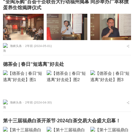
“全闽乐购”百会千企联合大行动福州揭幕 同步举办广萃林掼
蛋养生馆揭牌仪式
海峡头条 ⋅
2年前 (2024-05-01)
德茶会 | 春日“短逃离”好去处
海峡头条 ⋅
2年前 (2024-04-30)
第十三届福鼎白茶开茶节·2024白茶交易大会盛大启幕！